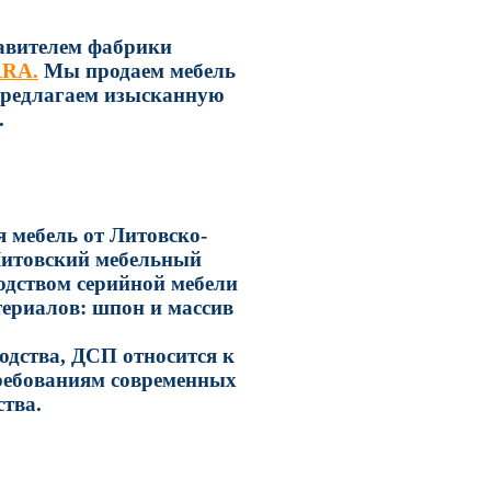
авителем фабрики
RRA
.
Мы продаем мебель
редлагаем изысканную
.
 мебель от Литовско-
Литовский мебельный
одством серийной мебели
териалов: шпон и массив
дства, ДСП относится к
требованиям современных
тва.