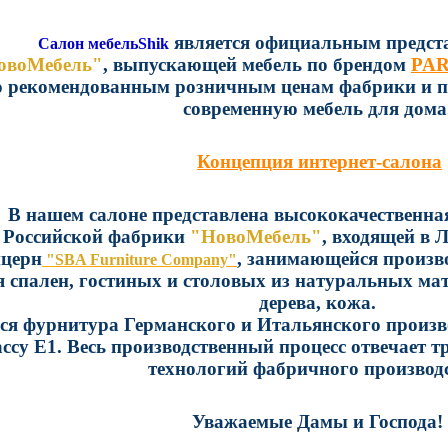
является официальным предст
Салон мебельShik
овоМебель"
, выпускающей мебель по брендом
PA
о
рекомендованным
розничным ценам фабрики и п
современную мебель для дома
Концепция интернет-салона
В нашем салоне представлена высококачественная
Российской фабрики
"НовоМебель"
, входящей в 
нцерн
, занимающейся произв
"SBA Furniture Company"
я спален, гостиных и столовых из натуральных ма
дерева, кожа.
я фурнитура Германского и Итальянского произво
ссу Е1. Весь производственный процесс отвечает 
технологий фабричного производс
Уважаемые Дамы и Господа!