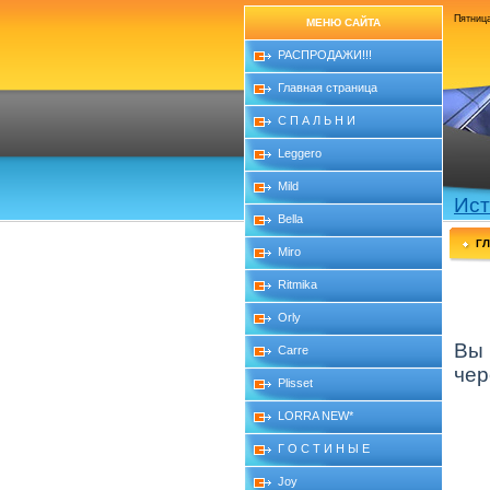
Пятница
МЕНЮ САЙТА
РАСПРОДАЖИ!!!
Главная страница
С П А Л Ь Н И
Leggero
Mild
Ист
Bella
Г
Miro
Ritmika
Orly
Вы 
Carre
че
Plisset
LORRA NEW*
Г О С Т И Н Ы Е
Joy