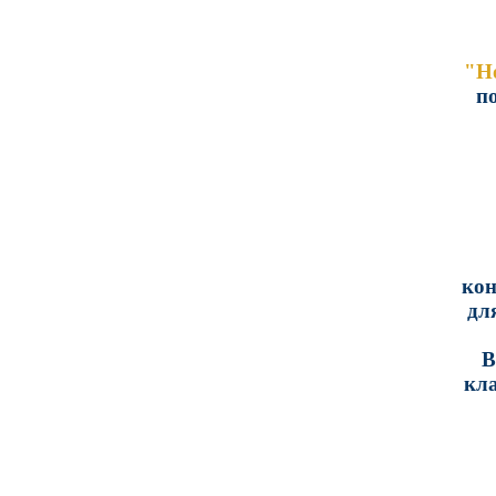
"Н
п
ко
дл
Вс
кла