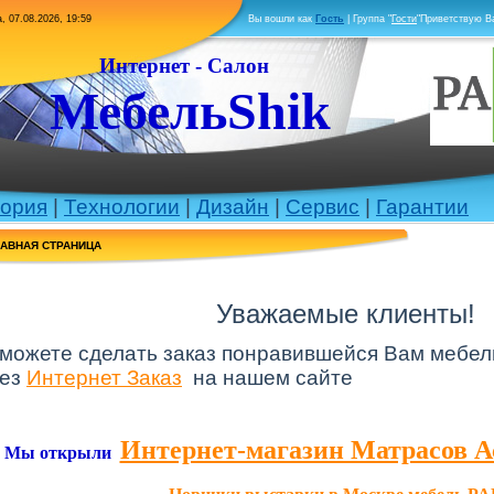
, 07.08.2026, 19:59
Вы вошли как
Гость
|
Группа
"
Гости
"
Приветствую В
Интернет - Салон
МебельShik
ория
|
Технологии
|
Дизайн
|
Сервис
|
Гарантии
ЛАВНАЯ СТРАНИЦА
Уважаемые клиенты!
можете сделать заказ понравившейся Вам мебел
рез
Интернет Заказ
на нашем сайте
Интернет-магазин Матрасов А
Мы открыли