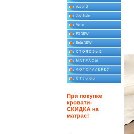
Azzon 2
Joy-Style
Verro
P3 NEW*
Bella NEW*
С Т О Л О В Ы Е
М А Т Р А С Ы
Ф О Т О Г А Л Е Р Е Я
О Т З Ы В Ы
При покупке
кровати-
СКИДКА на
матрас!