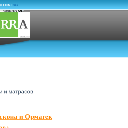
ас
Гость
|
RSS
и и матрасов
скон
а и Орматек