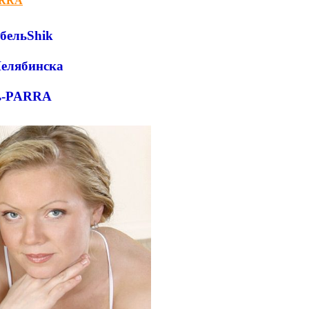
ARRA
ебельShik
елябинска
ь-PARRA